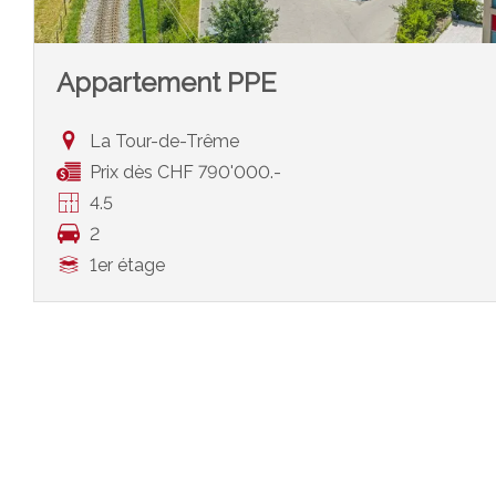
Appartement PPE
La Tour-de-Trême
Prix dès CHF 790'000.-
4.5
2
1er étage