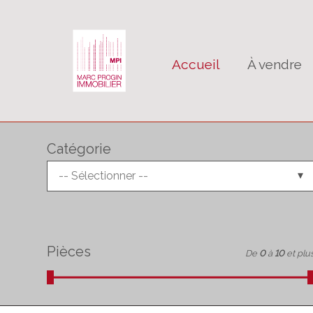
Accueil
À vendre
Catégorie
-- Sélectionner --
Pièces
De
0
à
10
et plu