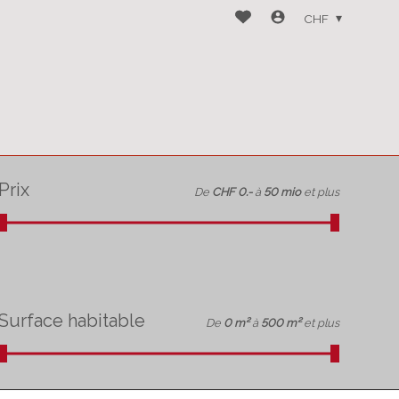
CHF
Prix
De
CHF 0.-
à
50 mio
et plus
Surface habitable
De
0 m²
à
500 m²
et plus