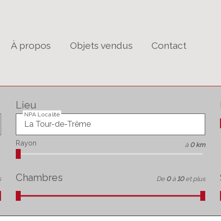
À propos
Objets vendus
Contact
Lieu
NPA Localité
Rayon
à
0 km
Chambres
s
De
0
à
10
et plus